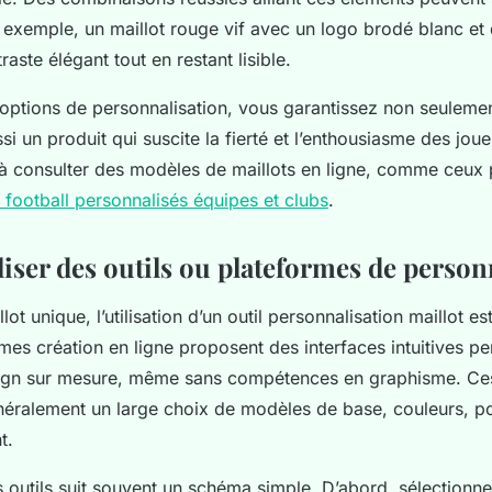
ar exemple, un maillot rouge vif avec un logo brodé blanc e
raste élégant tout en restant lisible.
 options de personnalisation, vous garantissez non seuleme
i un produit qui suscite la fierté et l’enthousiasme des joue
 à consulter des modèles de maillots en ligne, comme ceux
s football personnalisés équipes et clubs
.
iliser des outils ou plateformes de person
lot unique, l’utilisation d’un outil personnalisation maillot e
rmes création en ligne proposent des interfaces intuitives p
ign sur mesure, même sans compétences en graphisme. Ces 
énéralement un large choix de modèles de base, couleurs, po
t.
ces outils suit souvent un schéma simple. D’abord, sélection