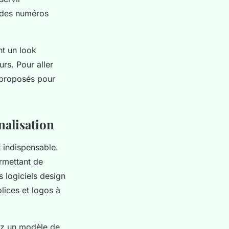
t des numéros
nt un look
urs. Pour aller
 proposés pour
nalisation
st indispensable.
ermettant de
logiciels design
lices et logos à
nez un modèle de