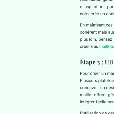
d’inspiration : p
noirs crée un cont
En maîtrisant ces
cohérent mais auss
plus loin, pensez
créer des
maillot
Étape 3 : Ut
Pour créer un mail
Plusieurs platefo
concevoir un des
maillot offrent g
intégrer facilemen
L’utilisation de 