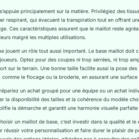
 s’appuie principalement sur la matière. Privilégiez des tissu
 respirant, qui évacuent la transpiration tout en offrant un
ge. Ces caractéristiques assurent que le maillot reste agréa
urs malgré les multiples utilisations.
upe jouent un rôle tout aussi important. Le base maillot doit
oueurs. Optez pour des coupes ni trop serrées, ni trop amp
rt sur le terrain. Une bonne taille facilite aussi la pose des
, comme le flocage ou la broderie, en assurant une surface
répariez un achat groupé pour une équipe ou un achat individ
ier la disponibilité des tailles et la cohérence du modèle choi
lifie la démarche et garantit une harmonie visuelle parfaite 
isir un maillot de base, c’est investir dans la qualité et le
 réussir votre personnalisation et faire durer le plaisir de p
uvrir des options idéales, n’hésitez pas à consulter des col