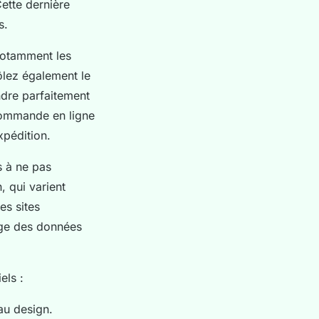
Cette dernière
s.
 notamment les
ôlez également le
ondre parfaitement
 commande en ligne
xpédition.
s à ne pas
, qui varient
es sites
age des données
els :
au design.