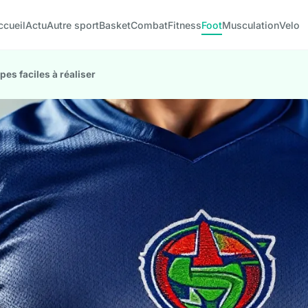
ccueil
Actu
Autre sport
Basket
Combat
Fitness
Foot
Musculation
Velo
pes faciles à réaliser