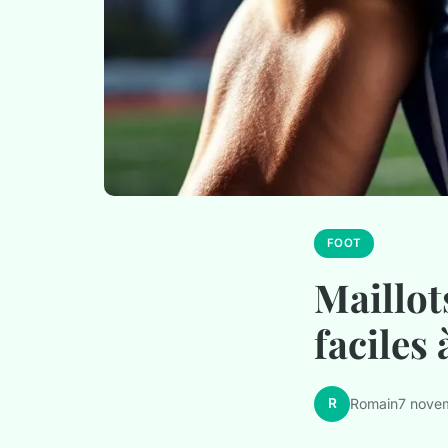
FOOT
Maillot
faciles 
R
Romain
7 nove