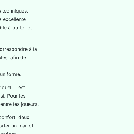
s techniques,
e excellente
ble à porter et
 correspondre à la
les, afin de
 uniforme.
uel, il est
si. Pour les
entre les joueurs.
 confort, deux
orter un maillot
lections