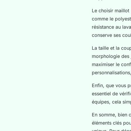
Le choisir maillot
comme le polyester
résistance au lava
conserve ses coule
La taille et la co
morphologie des j
maximiser le confo
personnalisations
Enfin, que vous p
essentiel de vérif
équipes, cela simp
En somme, bien cho
éléments clés pour
unique. Pour déco